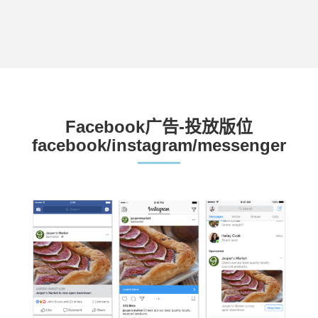
Facebook广告-投放版位
facebook/instagram/messenger