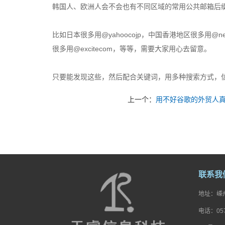
韩国人、欧洲人会不会也有不同区域的常用公共邮箱后
比如日本很多用@yahoocojp，中国香港地区很多用@netvi
很多用@excitecom，等等，需要大家用心去留意。
只要能发现这些，然后配合关键词，用多种搜索方式，
上一个：
用不好谷歌的外贸人
联系我
地址：嵊州
电话：057