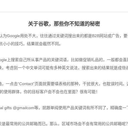
关于谷歌，那些你不知道的秘密
人认为Google用处不大，往往通过关键词搜出来的都是B2B网站或广告
一点小小的技巧，结果就会截然不同。
e上搜索自己所从事产品的关键词语，比如做促销礼品的，一般都会直接搜索pro
换，考虑到一个中文单词可能有多种英文说法，搜索出来的结果就是成倍
点击“Contact”页面就需要填表格的那种，干扰很大，也耽误时间。这
有大量的使用群体，你的目标客户会不会也在里面？很有可能！
promotional gifts @gmailcom等，就跟单纯使用产品关键词有所不同了，精
只是最常用的公共邮箱而已。那么，区域市场会不会有常用的公共邮箱呢