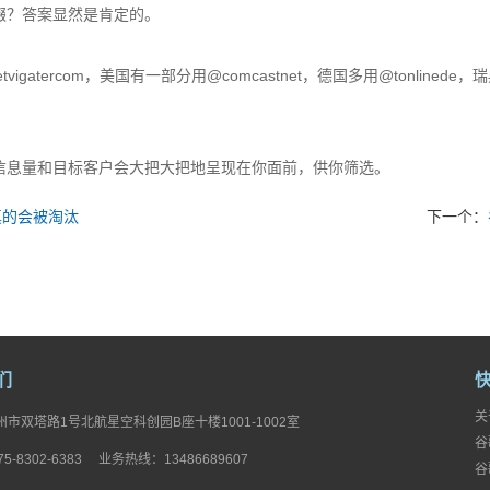
缀？答案显然是肯定的。
gatercom，美国有一部分用@comcastnet，德国多用@tonlinede，瑞
信息量和目标客户会大把大把地呈现在你面前，供你筛选。
真的会被淘汰
下一个：
们
关
市双塔路1号北航星空科创园B座十楼1001-1002室
谷
5-8302-6383 业务热线：13486689607
谷