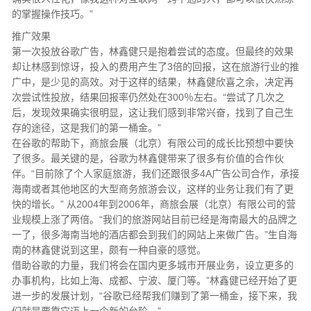
的掌握操作技巧。”
推广效果
第一次投放谷歌广告，林鑫健只是抱着尝试的态度。但最终的效果
却让林感到惊讶，投入的费用产生了3倍的回报，这在旅游行业的推
广中，是少见的高效。对于这样的结果，林鑫健欣喜之余，决定再
次尝试性投放，结果回报率仍然处在300％左右。“尝试了几次之
后，发现效果确实很明显，这让我们感到非常兴奋，找到了自己生
存的途径，这是我们的第一桶金。”
在谷歌的帮助下，商旅会展（北京）有限公司的成长比预想中要快
了很多。最关键的是，谷歌为林鑫健带来了很多有价值的合作伙
伴。“目前除了个人家庭旅游，我们还跟很多4A广告公司合作，承接
海南或者其他地区的大型商务旅游会议，这样的业务让我们有了更
快的增长。” 从2004年到2006年，商旅会展（北京）有限公司的营
业规模上涨了两倍。“我们的旅游网站目前已经是海南最大的品牌之
一了，很多海南当地的酒店都会到我们的网站上来做广告。”生自海
南的林鑫健说到这里，颇有一种自豪的感觉。
借助谷歌的力量，我们将会在国内更多城市开展业务，设立更多的
办事机构，比如上海、成都、宁波、厦门等。”林鑫健已经开始了更
进一步的发展计划，“谷歌已经帮我们赚到了第一桶金，接下来，我