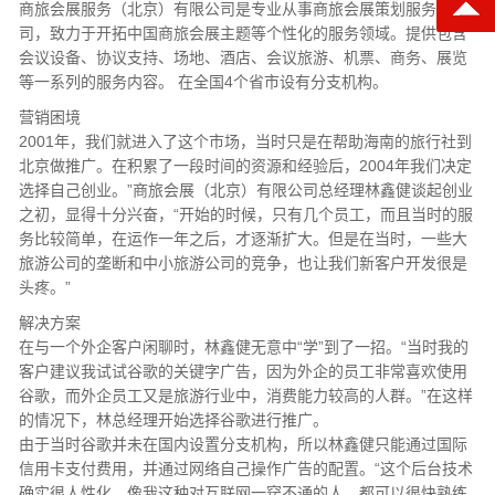
商旅会展服务（北京）有限公司是专业从事商旅会展策划服务的公
司，致力于开拓中国商旅会展主题等个性化的服务领域。提供包含
会议设备、协议支持、场地、酒店、会议旅游、机票、商务、展览
等一系列的服务内容。 在全国4个省市设有分支机构。
营销困境
2001年，我们就进入了这个市场，当时只是在帮助海南的旅行社到
北京做推广。在积累了一段时间的资源和经验后，2004年我们决定
选择自己创业。”商旅会展（北京）有限公司总经理林鑫健谈起创业
之初，显得十分兴奋，“开始的时候，只有几个员工，而且当时的服
务比较简单，在运作一年之后，才逐渐扩大。但是在当时，一些大
旅游公司的垄断和中小旅游公司的竞争，也让我们新客户开发很是
头疼。”
解决方案
在与一个外企客户闲聊时，林鑫健无意中“学”到了一招。“当时我的
客户建议我试试谷歌的关键字广告，因为外企的员工非常喜欢使用
谷歌，而外企员工又是旅游行业中，消费能力较高的人群。”在这样
的情况下，林总经理开始选择谷歌进行推广。
由于当时谷歌并未在国内设置分支机构，所以林鑫健只能通过国际
信用卡支付费用，并通过网络自己操作广告的配置。“这个后台技术
确实很人性化，像我这种对互联网一窍不通的人，都可以很快熟练